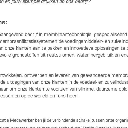
aan en jouw stempel drukken op ons bedrijf?
ms:
naangevend bedrijf in membraantechnologie, gespecialiseerd 
embraanfiltratiesystemen de voedingsmiddelen- en zuivelind
an onze klanten aan te pakken en innovatieve oplossingen te b
volle grondstoffen uit reststromen, water hergebruik en ene
ontwikkelen, ontwerpen en leveren van geavanceerde membra
de uitdagingen van onze klanten in de voedsel- en zuivelindust
ar om onze klanten te voorzien van slimme, duurzame oplos
essen en op de wereld om ons heen.
tie Medewerker ben jij de verbindende schakel tussen onze organis