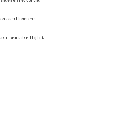
landen en het continu
promoten binnen de
en cruciale rol bij het