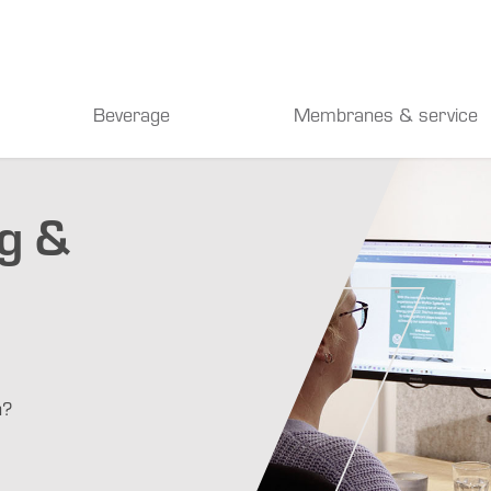
Beverage
Membranes & service
g &
n?