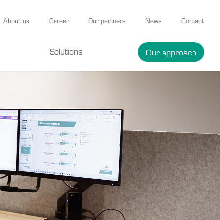
About us
Career
Our partners
News
Contact
Solutions
Our approach