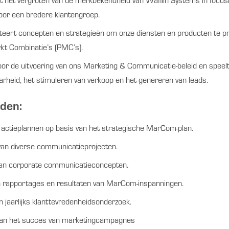
t het vergroten van de merkbekendheid van Wafilin Systems in focus
oor een bredere klantengroep.
teert concepten en strategieën om onze diensten en producten te 
kt Combinatie’s (PMC’s).
oor de uitvoering van ons Marketing & Communicatie-beleid en speelt e
arheid, het stimuleren van verkoop en het genereren van leads.
den:
e actieplannen op basis van het strategische MarCom-plan.
van diverse communicatieprojecten.
an corporate communicatieconcepten.
 rapportages en resultaten van MarCom-inspanningen.
n jaarlijks klanttevredenheidsonderzoek.
van het succes van marketingcampagnes