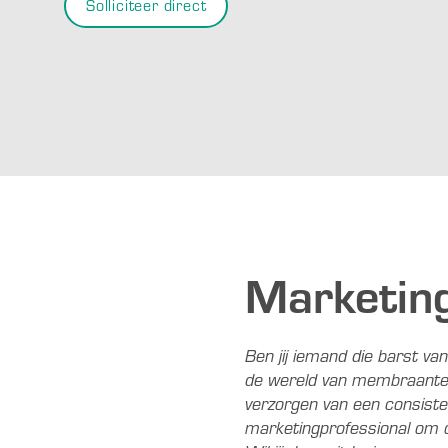
Solliciteer direct
Marketin
Ben jij iemand die barst va
de wereld van membraantech
verzorgen van een consiste
marketingprofessional om o