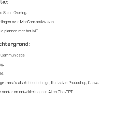
ie:
s Sales Overleg.
lingen over MarCom-activiteiten.
le plannen met het MT.
chtergrond:
/Communicatie
ng.
 B.
ogramma’s als Adobe Indesign, Illustrator, Photoshop, Canva.
he sector en ontwikkelingen in AI en ChatGPT