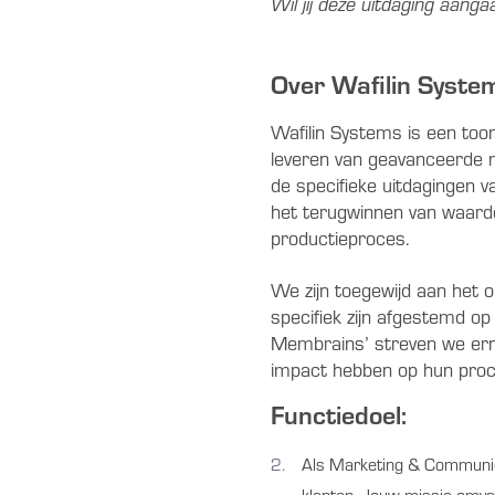
Wil jij deze uitdaging aang
Over Wafilin Syste
Wafilin Systems is een too
leveren van geavanceerde m
de specifieke uitdagingen v
het terugwinnen van waarde
productieproces.
We zijn toegewijd aan het 
specifiek zijn afgestemd op 
Membrains’ streven we erna
impact hebben op hun proc
Functiedoel:
Als Marketing & Communica