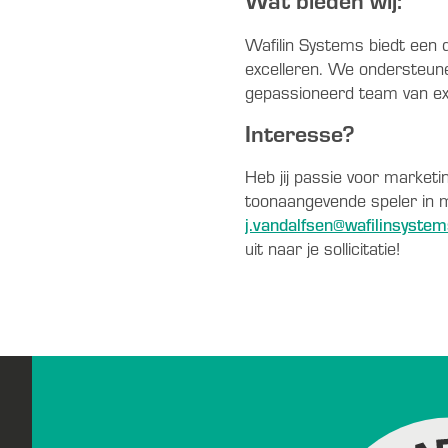
Wat bieden wij:
Wafilin Systems biedt een 
excelleren. We ondersteune
gepassioneerd team van ex
Interesse?
Heb jij passie voor marketi
toonaangevende speler in m
j.vandalfsen@wafilinsystem
uit naar je sollicitatie!
Footer