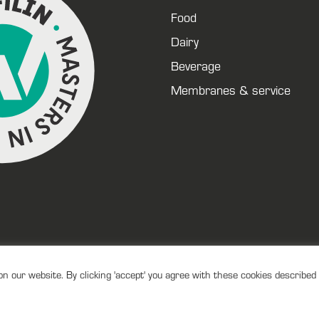
Food
Dairy
Beverage
Membranes & service
 our website. By clicking 'accept' you agree with these cookies described 